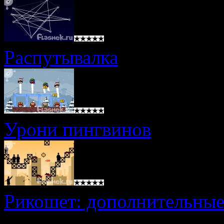
Распутывалка
Урони пингвинов
Рикошет: дополнительные