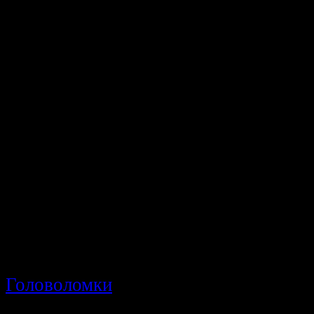
желтых точек и пустых ш
уровни игры простые, они 
потом начинаются действ
целью игры и является пр
минимальное количество 
расслабившись сидеть и 
угодно.
Тэги игры:
Головоломки