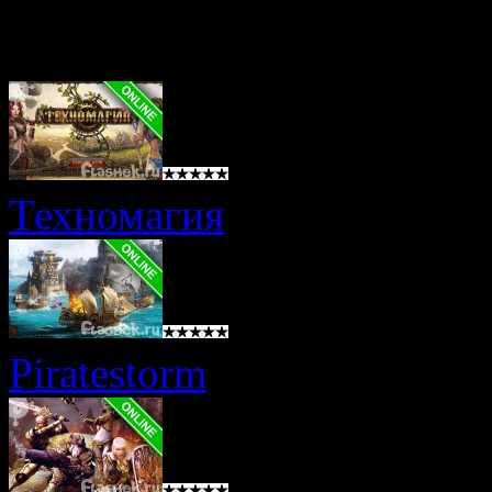
Онлайн игры
Техномагия
Piratestorm