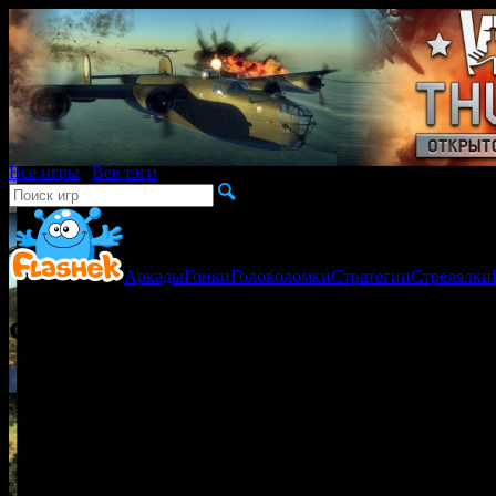
Все игры
|
Все тэги
Аркады
Гонки
Головоломки
Стратегии
Стрелялки
Флеш игра Робо-головоломка 