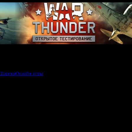
Шарики
Онлайн игры
 / My Life Is Yours