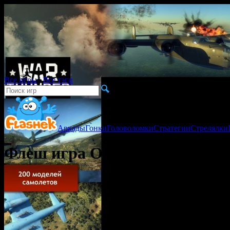
Все игры
|
Все тэги
Аркады
Гонки
Головоломки
Стратегии
Стрелялки
Флеш игра Одна жизнь на двоих