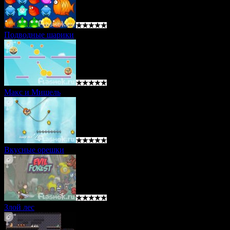
Подводные шарики
Макс и Мишель
Вкусные орешки
Злой лес