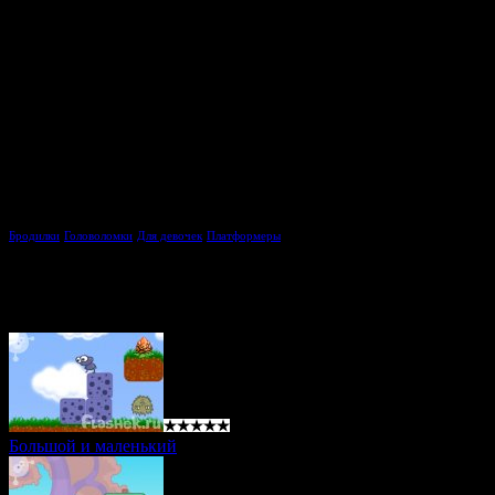
Описание игры Одна жизнь на двоих / My Life Is Y
Логический платформер, где два героя могут умирать для того
начального вида герои могу принимать вид огненного, водяно
пройти игру.
Тэги игры:
Бродилки
Головоломки
Для девочек
Платформеры
Похожие игры
Большой и маленький