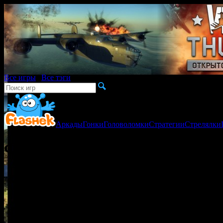
Все игры
|
Все тэги
Аркады
Гонки
Головоломки
Стратегии
Стрелялки
Флеш игра Квиндольница / Kv