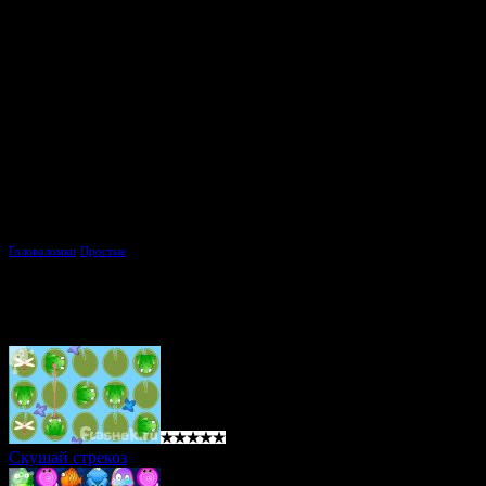
Описание игры Звёздные картинки / Starlight:
В небе запутались созвездия, твоя задача - восстановить их. 
правильно и внезапно перед взором возникнет красивая картин
но время тикает и чем быстрее, тем лучше. И третий, совсем сл
менее представляет себе какие картинки должны получаться.
Тэги игры:
Головоломки
Простые
Похожие игры
Скушай стрекоз