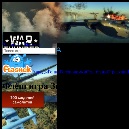
Все игры
|
Все тэги
Аркады
Гонки
Головоломки
Стратегии
Стрелялки
Флеш игра Звёздные картинки 