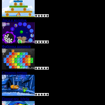
Лиса и колобок
Фабрика шариков
Странно-тетрис
Пришелец Абуба