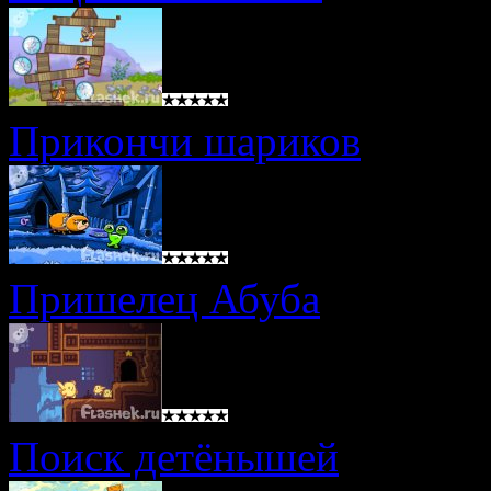
Прикончи шариков
Пришелец Абуба
Поиск детёнышей