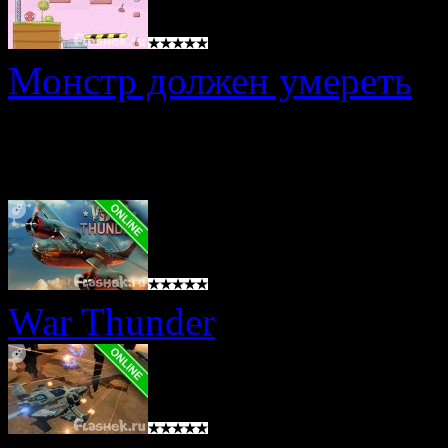
Монстр должен умереть
Онлайн игры
War Thunder