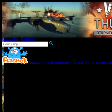
Все игры
|
Все тэги
Аркады
Гонки
Головоломки
Стратегии
Стрелялки
Флеш игра Заморозка / Frost