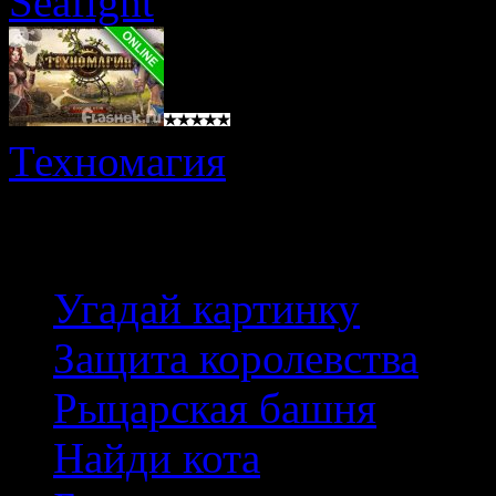
Seafight
Техномагия
Лучшие игры
Угадай картинку
Защита королевства
Рыцарская башня
Найди кота