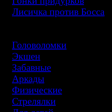
Гонки придурков
Лисичка против Босса
Популярные тэги
Головоломки
Экшен
Забавные
Аркады
Физические
Стрелялки