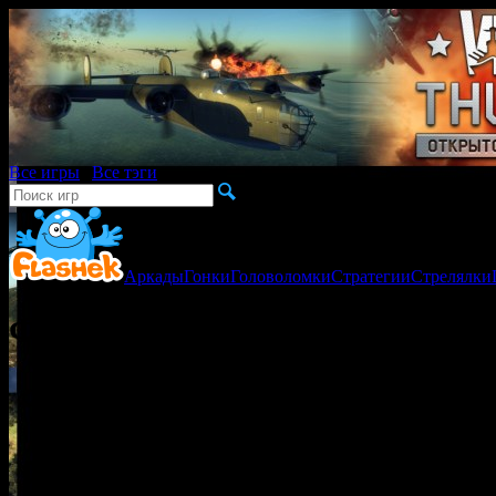
Все игры
|
Все тэги
Аркады
Гонки
Головоломки
Стратегии
Стрелялки
Флеш игра Удар стихии / Disast