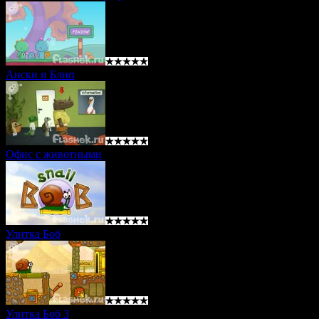
Ански и Блип
Офис с животными
Улитка Боб
Улитка Боб 3