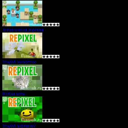
Затопленная деревня
Угадай животное
Найди кота
Угадай картинку