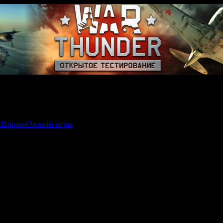
Шарики
Онлайн игры
японских кроссвордах / Nono S