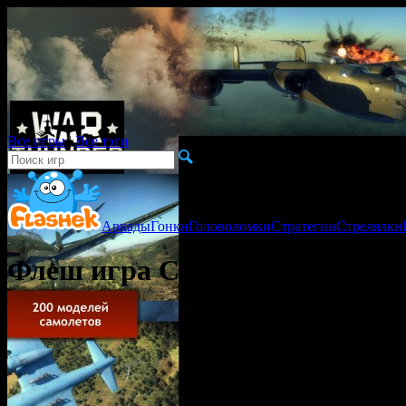
Все игры
|
Все тэги
Аркады
Гонки
Головоломки
Стратегии
Стрелялки
Флеш игра Сотворение мира в 